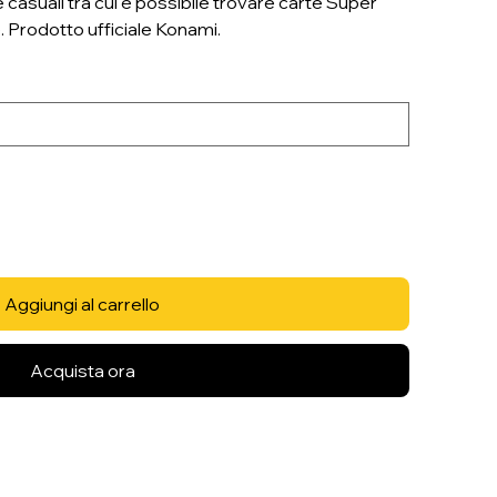
 casuali tra cui è possibile trovare carte Super
. Prodotto ufficiale Konami.
Aggiungi al carrello
Acquista ora