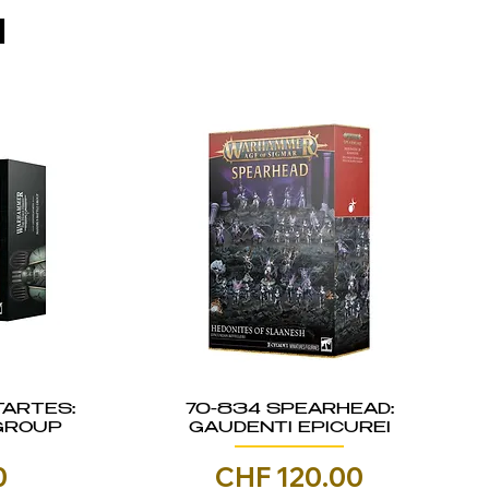
I
TARTES:
70-834 SPEARHEAD:
GROUP
GAUDENTI EPICUREI
Prezzo
0
CHF 120.00