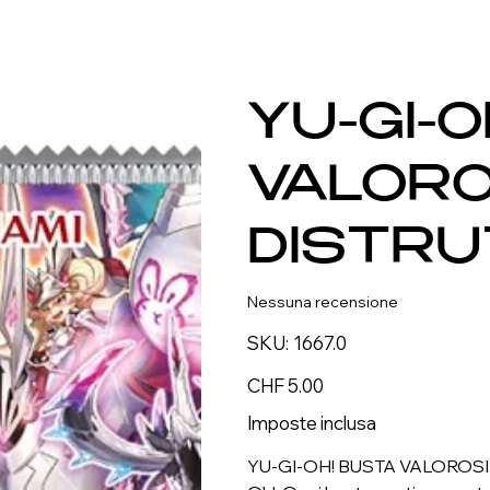
YU-GI-
VALORO
DISTRU
Nessuna recensione
SKU
SKU:
1667.0
1667.0
Prezzo
CHF 5.00
Imposte inclusa
YU-GI-OH! BUSTA VALOROSI DI