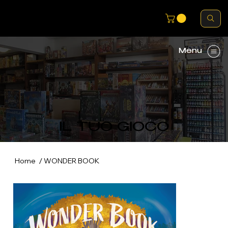
Menu
IL TUO GIOCO
/
Home
WONDER BOOK