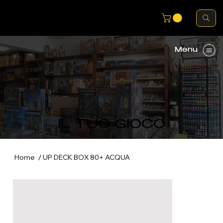
Menu
IL TUO GIOCO
/
Home
UP DECK BOX 80+ ACQUA