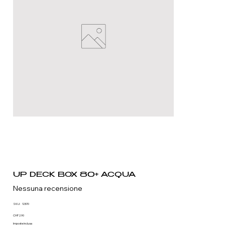
UP DECK BOX 80+ ACQUA
Nessuna recensione
SKU
SKU:
1237.0
1237.0
Prezzo
CHF 2.90
Imposte inclusa