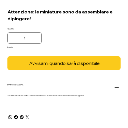
Attenzione: le miniature sono da assemblare e
dipingere!
Quantità
Esaurito
Avvisami quando sarà disponibile
ETÀ RACCOMANDATA
12+. ATTENZIONE. Non adatto a bambini di età inferiore a 36 mesi. Piccole parti. Componenti essenziali appuntiti.