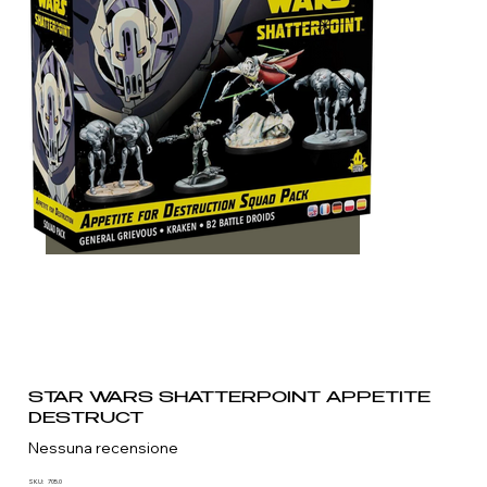
STAR WARS SHATTERPOINT APPETITE
DESTRUCT
Nessuna recensione
SKU
SKU:
705.0