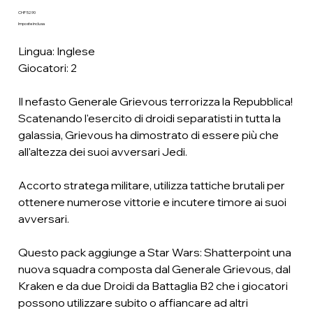
705.0
Prezzo
CHF 52.90
Imposte inclusa
Lingua
: Inglese
Giocatori: 2
Il nefasto Generale Grievous terrorizza la Repubblica!
Scatenando l'esercito di droidi separatisti in tutta la
galassia, Grievous ha dimostrato di essere più che
all'altezza dei suoi avversari Jedi.
Accorto stratega militare, utilizza tattiche brutali per
ottenere numerose vittorie e incutere timore ai suoi
avversari.
Questo pack aggiunge a Star Wars: Shatterpoint una
nuova squadra composta dal Generale Grievous, dal
Kraken e da due Droidi da Battaglia B2 che i giocatori
possono utilizzare subito o affiancare ad altri