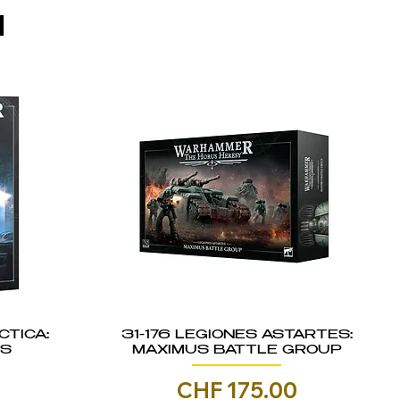
I
CTICA:
31-176 LEGIONES ASTARTES:
IS
MAXIMUS BATTLE GROUP
Prezzo
0
CHF 175.00