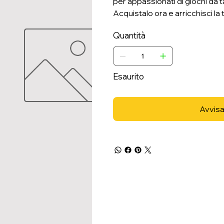
per appassionati di giochi da ta
Acquistalo ora e arricchisci la 
Quantità
Esaurito
Avvisa