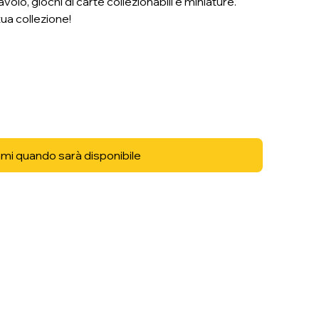
volo, giochi di carte collezionabili e miniature.
tua collezione!
mi quando sarà disponibile