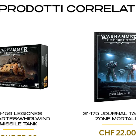
PRODOTTI CORRELAT
1-156 LEGIONES
31-175 JOURNAL TA
ARTES:WHIRLWIND
ZONE MORTAL
MISSILE TANK
Prezzo
CHF 22.0