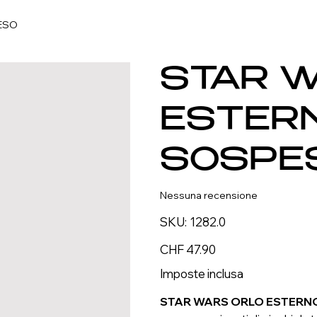
PESO
STAR W
ESTERN
SOSPE
Nessuna recensione
SKU
SKU:
1282.0
1282.0
Prezzo
CHF 47.90
Imposte inclusa
STAR WARS ORLO ESTERNO