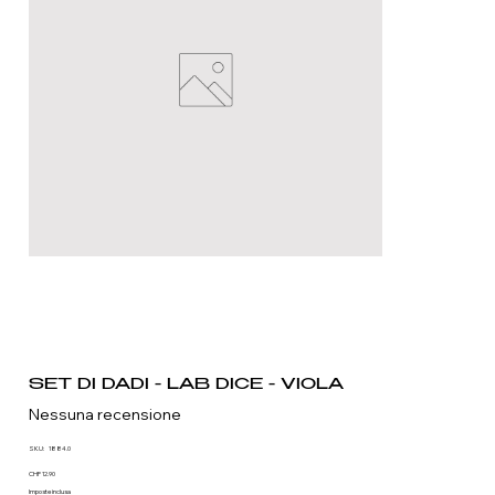
SET DI DADI - LAB DICE - VIOLA
Nessuna recensione
SKU
SKU:
1884.0
1884.0
Prezzo
CHF 12.90
Imposte inclusa