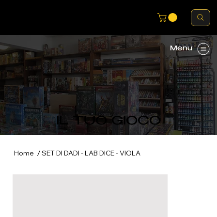
Menu
IL TUO GIOCO
/
Home
SET DI DADI - LAB DICE - VIOLA