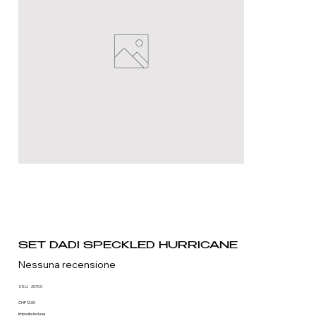
SET DADI SPECKLED HURRICANE
Nessuna recensione
SKU
SKU:
2070.0
2070.0
Prezzo
CHF 12.00
Imposte inclusa