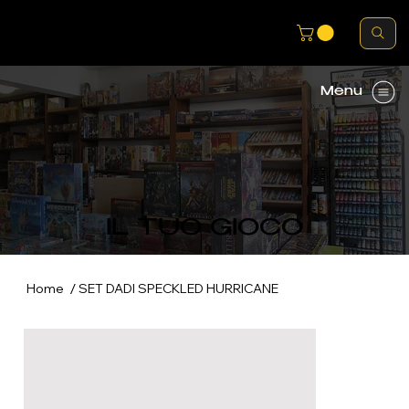
Menu
IL TUO GIOCO
/
Home
SET DADI SPECKLED HURRICANE