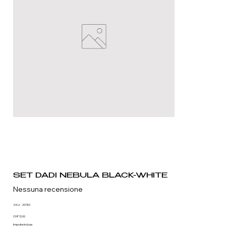
SET DADI NEBULA BLACK-WHITE
Nessuna recensione
SKU
SKU:
2073.0
2073.0
Prezzo
CHF 12.00
Imposte inclusa