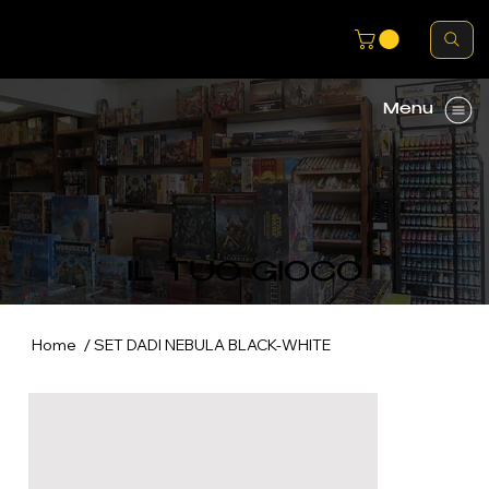
Menu
IL TUO GIOCO
/
Home
SET DADI NEBULA BLACK-WHITE