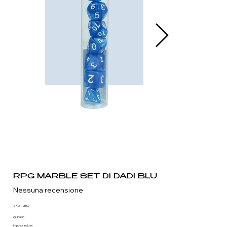
RPG MARBLE SET DI DADI BLU
Nessuna recensione
SKU
SKU:
138.0
138.0
Prezzo
CHF 9.90
Imposte inclusa