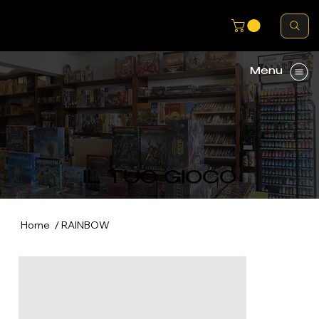
Menu
IL TUO GIOCO
/
Home
RAINBOW