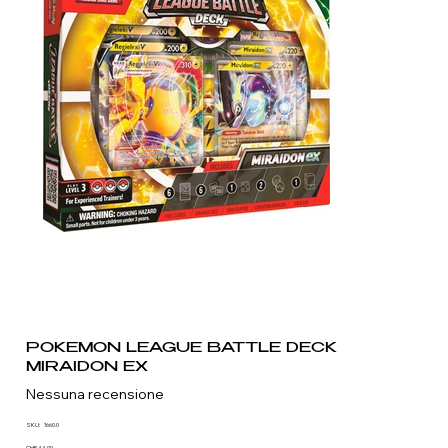
POKEMON LEAGUE BATTLE DECK
MIRAIDON EX
Nessuna recensione
SKU
SKU:
1660.0
1660.0
CHF 44.90