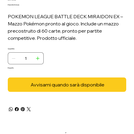
Prezzo
Imposte inclusa
POKEMON LEAGUE BATTLE DECK MIRAIDON EX –
Mazzo Pokémon pronto al gioco. Include un mazzo
precostruito di 60 carte, pronto per partite
competitive. Prodotto ufficiale.
Quantità
Esaurito
Avvisami quando sarà disponibile