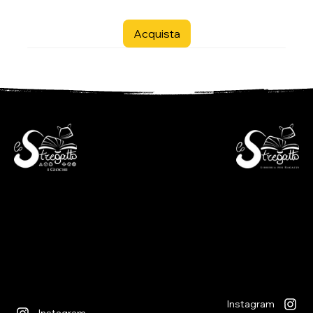
Acquista
- Libreria per ragazzi -
- i Giochi -
Via S. Francesco 7
Piazza S. Antonio 4
6600 Locarno - CH
6600 Locarno - CH
+41(0)917512191
+41(0)917518368
lunedì chiuso
martedì - venerdì
lunedì chiuso
09:00 - 12:00
martedì - venerdì
13:30 - 18:30
09:00 - 12:30
sabato
14:00 - 18:30
09:00 - 12:00
sabato
13:30 - 17:00
09:00 - 12:30
14:00 - 17:00
Instagram