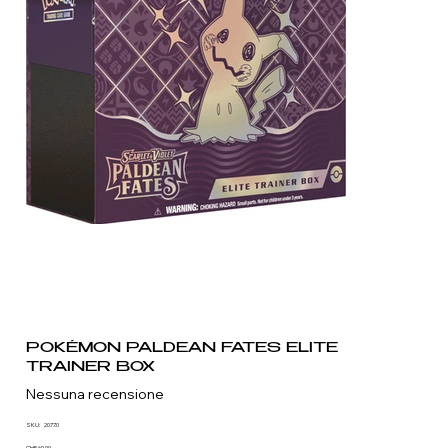
POKÉMON PALDEAN FATES ELITE
TRAINER BOX
Nessuna recensione
SKU
SKU:
2077.0
2077.0
CHF 69.90