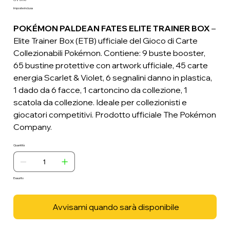
Prezzo
Imposte inclusa
POKÉMON PALDEAN FATES ELITE TRAINER BOX
–
Elite Trainer Box (ETB) ufficiale del Gioco di Carte
Collezionabili Pokémon. Contiene: 9 buste booster,
65 bustine protettive con artwork ufficiale, 45 carte
energia Scarlet & Violet, 6 segnalini danno in plastica,
1 dado da 6 facce, 1 cartoncino da collezione, 1
scatola da collezione. Ideale per collezionisti e
giocatori competitivi. Prodotto ufficiale The Pokémon
Company.
Quantità
Esaurito
Avvisami quando sarà disponibile