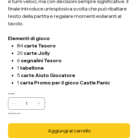
e turni veloci, ma con decisioni sempre significative. Il
finale introduce un’esplosiva svolta che può ribaltare
l’esito della partita e regalare momenti esilaranti al
tavolo.
Elementi di gioco
84
carte Tesoro
20
carte Jolly
6
segnalini Tesoro
1
tabellone
5
carte Aiuto Giocatore
1
carta Promo per il gioco Castle Panic
Quantità
Ne restano solo: 1
Aggiungi al carrello