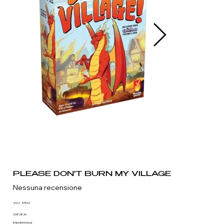
PLEASE DON'T BURN MY VILLAGE
Nessuna recensione
SKU
SKU:
5752.0
5752.0
Prezzo
CHF 28.90
Imposte inclusa