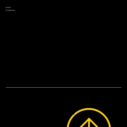
Preordini
Appuntamenti
Saldi
Eventi
Contatto
Programma
Metodi di pagamento
WebDesign by
Bruni.web.Design.
© 2023 by Lo Stregatto i Giochi.