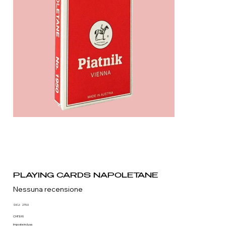
PLAYING CARDS NAPOLETANE
Nessuna recensione
SKU
SKU:
270.0
270.0
Prezzo
CHF3.90
Imposte inclusa