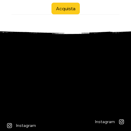
Acquista
- Libreria per ragazzi -
- i Giochi -
Via S. Francesco 7
Piazza S. Antonio 4
6600 Locarno - CH
6600 Locarno - CH
+41(0)917512191
+41(0)917518368
lunedì chiuso
martedì - venerdì
lunedì chiuso
09:00 - 12:00
martedì - venerdì
13:30 - 18:30
09:00 - 12:30
sabato
14:00 - 18:30
09:00 - 12:00
sabato
13:30 - 17:00
09:00 - 12:30
14:00 - 17:00
Instagram
Instagram