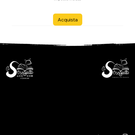
Acquista
- Libreria per ragazzi -
- i Giochi -
Via S. Francesco 7
Piazza S. Antonio 4
6600 Locarno - CH
6600 Locarno - CH
+41(0)917512191
+41(0)917518368
lunedì chiuso
martedì - venerdì
lunedì chiuso
09:00 - 12:00
martedì - venerdì
13:30 - 18:30
09:00 - 12:30
sabato
14:00 - 18:30
09:00 - 12:00
sabato
13:30 - 17:00
09:00 - 12:30
14:00 - 17:00