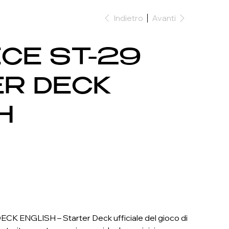
Indietro
Avanti
ECE ST-29
R DECK
H
K ENGLISH – Starter Deck ufficiale del gioco di