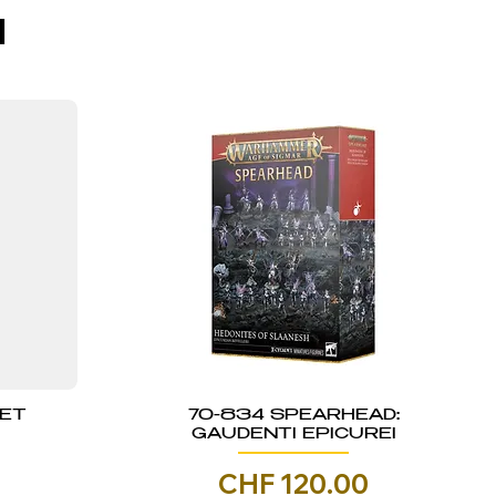
I
KET
70-834 SPEARHEAD:
GAUDENTI EPICUREI
Prezzo
CHF 120.00