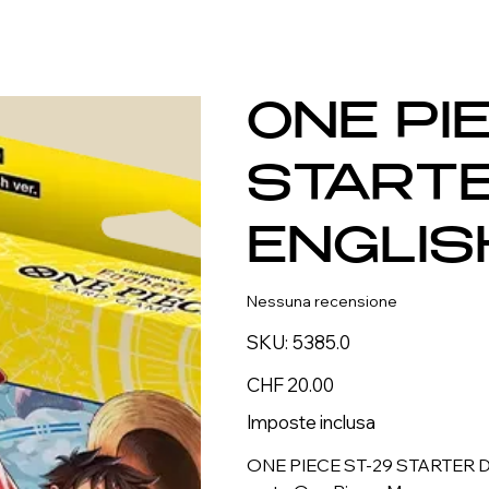
ONE PI
STARTE
ENGLIS
Nessuna recensione
SKU
SKU:
5385.0
5385.0
Prezzo
CHF 20.00
Imposte inclusa
ONE PIECE ST-29 STARTER DEC