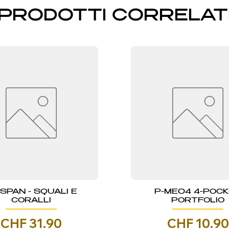
PRODOTTI CORRELAT
NSPAN - SQUALI E
P-ME04 4-POC
CORALLI
PORTFOLIO
Prezzo
Prezzo
CHF 31.90
CHF 10.90