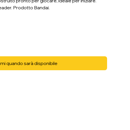
ruito pronto per giocare, ideale per iniziare.
eader. Prodotto Bandai.
mi quando sarà disponibile