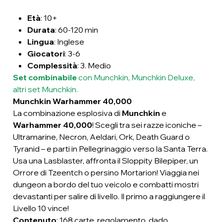
Età
: 10+
Durata
: 60-120 min
Lingua
: Inglese
Giocatori
: 3-6
Complessità
: 3. Medio
Set combinabile
con Munchkin, Munchkin Deluxe,
altri set Munchkin.
Munchkin Warhammer 40,000
La combinazione esplosiva di
Munchkin
e
Warhammer 40,000
! Scegli tra sei razze iconiche –
Ultramarine, Necron, Aeldari, Ork, Death Guard o
Tyranid – e parti in Pellegrinaggio verso la Santa Terra.
Usa una Lasblaster, affronta il Sloppity Bilepiper, un
Orrore di Tzeentch o persino Mortarion! Viaggia nei
dungeon a bordo del tuo veicolo e combatti mostri
devastanti per salire di livello. Il primo a raggiungere il
Livello 10 vince!
Contenuto
: 168 carte, regolamento, dado