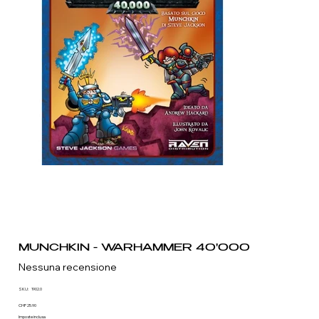
MUNCHKIN - WARHAMMER 40'000
Nessuna recensione
SKU
SKU:
1902.0
1902.0
Prezzo
CHF 25.90
Imposte inclusa