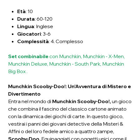
Età
: 10
Durata
: 60-120
Lingua
: Inglese
Giocatori
: 3-6
Complessità
: 4. Complesso
Set combinabile
con Munchkin, Munchkin - X-Men,
Munchkin Deluxe, Munchkin - South Park, Munchkin
Big Box .
Munchkin Scooby-Doo!: Un'Avventura di Mistero e
Divertimento
Entra nel mondo di
Munchkin Scooby-Doo!,
un gioco
che combina il fascino del classico cartone animato
con la dinamica dei giochi di carte. In questo gioco,
vestirai i panni dei giovani detective della Misteri &
Affini o del loro fedele amico a quattro zampe,
Scooby-Doo.
Equipaggiati con oggetti unici come il