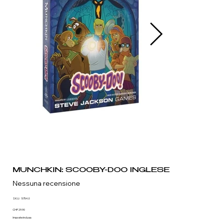
MUNCHKIN: SCOOBY-DOO INGLESE
Nessuna recensione
SKU
SKU:
5754.0
5754.0
Prezzo
CHF 29.90
Imposte inclusa