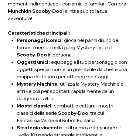
momenti indimenticabili con amici e familiari. Compra
Munchkin Scooby-Doo!
e inizia subito la tua
avventura!
Caratteristiche principali:
Personaggi iconici
: gioca nei panni di uno dei
famosi membri della gang Mystery Inc. o di
Scooby-Doo
in persona.
Oggetti unici
: equipaggia il tuo personaggio con
oggetti speciali come un grembiule da chef e una
mappa del tesoro per ottenere vantaggi.
Mystery Machine
: utilizza la Mystery Machine e
altri veicoli per spostarti rapidamente da un
dungeon all'altro.
Mostri classici
: combatti e cattura i mostri
classici della serie
Scooby-Doo
, tra cui il
Fantasma Verde e il Robot Funland.
Strategia vincente
: sii il primo a raggiungere il
livello 10 usando strategie intelligenti e