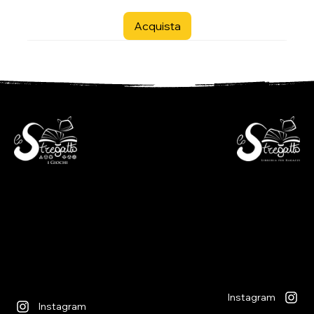
Acquista
- Libreria per ragazzi -
- i Giochi -
Via S. Francesco 7
Piazza S. Antonio 4
6600 Locarno - CH
6600 Locarno - CH
+41(0)917512191
+41(0)917518368
lunedì chiuso
martedì - venerdì
lunedì chiuso
09:00 - 12:00
martedì - venerdì
13:30 - 18:30
09:00 - 12:30
sabato
14:00 - 18:30
09:00 - 12:00
sabato
13:30 - 17:00
09:00 - 12:30
14:00 - 17:00
Instagram
Instagram