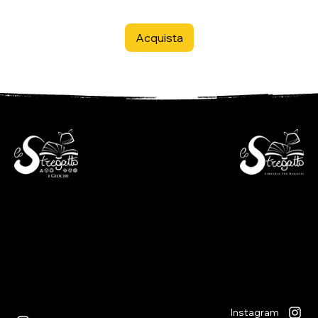
Acquista
- Libreria per ragazzi -
- i Giochi -
Via S. Francesco 7
Piazza S. Antonio 4
6600 Locarno - CH
6600 Locarno - CH
+41(0)917512191
+41(0)917518368
lunedì chiuso
martedì - venerdì
lunedì chiuso
09:00 - 12:00
martedì - venerdì
13:30 - 18:30
09:00 - 12:30
sabato
14:00 - 18:30
09:00 - 12:00
sabato
13:30 - 17:00
09:00 - 12:30
14:00 - 17:00
Instagram