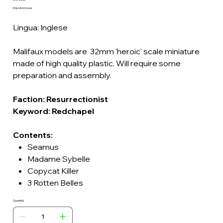
Prezzo
Imposte inclusa
Lingua: Inglese
Malifaux models are 32mm 'heroic' scale miniature
made of high quality plastic. Will require some
preparation and assembly.
Faction: Resurrectionist
Keyword: Redchapel
Contents:
Seamus
Madame Sybelle
Copycat Killer
3 Rotten Belles
Quantità