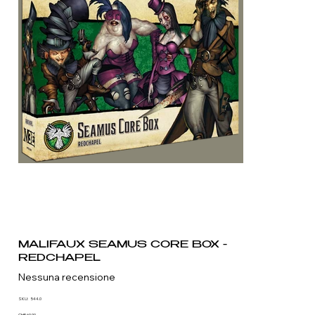
MALIFAUX SEAMUS CORE BOX -
REDCHAPEL
Nessuna recensione
SKU
SKU:
544.0
544.0
CHF 69.90