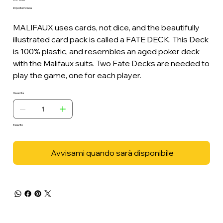
Prezzo
Imposte inclusa
MALIFAUX uses cards, not dice, and the beautifully
illustrated card pack is called a FATE DECK. This Deck
is 100% plastic, and resembles an aged poker deck
with the Malifaux suits. Two Fate Decks are needed to
play the game, one for each player.
Quantità
Esaurito
Avvisami quando sarà disponibile