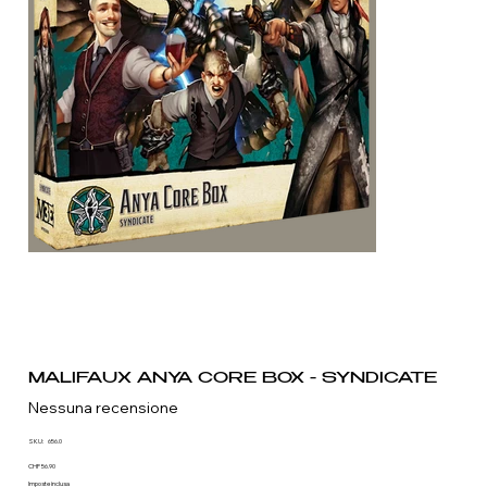
MALIFAUX ANYA CORE BOX - SYNDICATE
Nessuna recensione
SKU
SKU:
656.0
656.0
Prezzo
CHF 56.90
Imposte inclusa