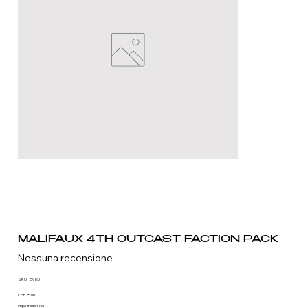
MALIFAUX 4TH OUTCAST FACTION PACK
Nessuna recensione
SKU
SKU:
5917.0
5917.0
Prezzo
CHF 25.00
Imposte inclusa