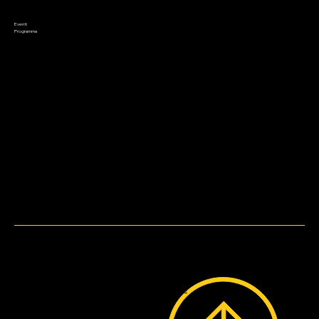
Modellismo
Preordini
Appuntamenti
Saldi
Eventi
Contatto
Programma
Metodi di pagamento
WebDesign by
Bruni.web.Design.
© 2023 by Lo Stregatto i Giochi.