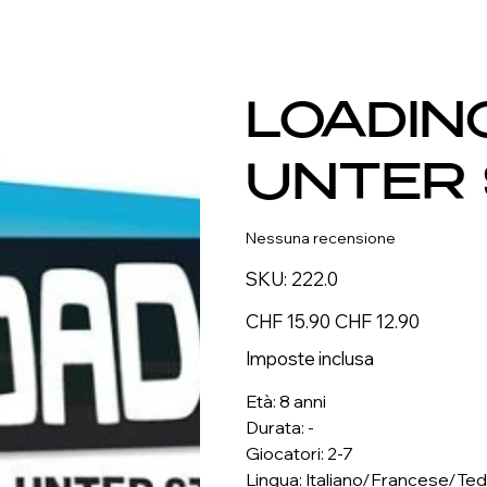
LOADIN
UNTER 
Nessuna recensione
SKU
SKU:
222.0
222.0
Prezzo
Prezzo
CHF 15.90
CHF 12.90
originale
scontato
Imposte inclusa
Età: 8 anni
Durata: -
Giocatori: 2-7
Lingua: Italiano/Francese/Te