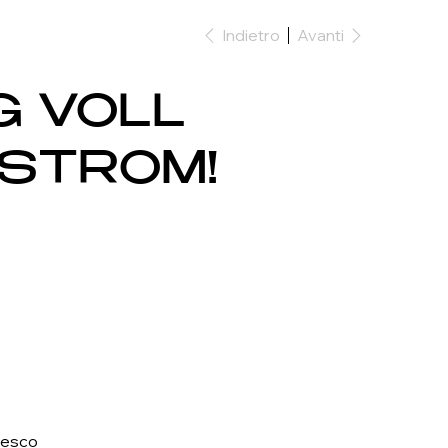
Indietro
Avanti
G VOLL
STROM!
desco