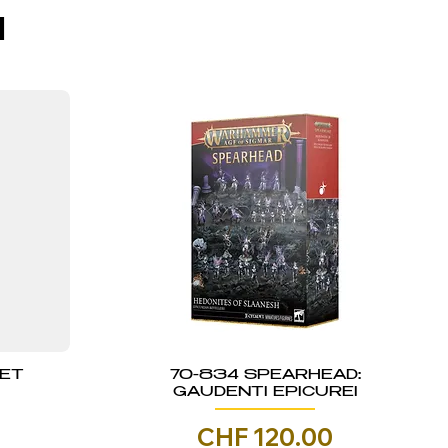
I
KET
70-834 SPEARHEAD:
GAUDENTI EPICUREI
Prezzo
CHF 120.00