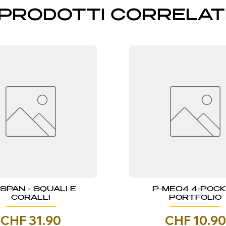
PRODOTTI CORRELAT
NSPAN - SQUALI E
P-ME04 4-POC
CORALLI
PORTFOLIO
Prezzo
Prezzo
CHF 31.90
CHF 10.90