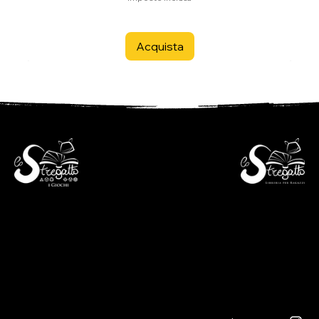
Acquista
- Libreria per ragazzi -
- i Giochi -
Via S. Francesco 7
Piazza S. Antonio 4
6600 Locarno - CH
6600 Locarno - CH
+41(0)917512191
+41(0)917518368
lunedì chiuso
martedì - venerdì
lunedì chiuso
09:00 - 12:00
martedì - venerdì
13:30 - 18:30
09:00 - 12:30
sabato
14:00 - 18:30
09:00 - 12:00
sabato
13:30 - 17:00
09:00 - 12:30
14:00 - 17:00