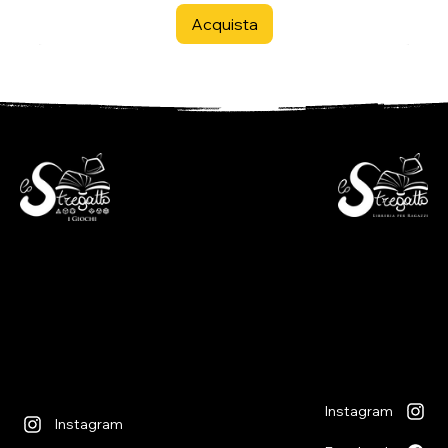
Acquista
- Libreria per ragazzi -
- i Giochi -
Via S. Francesco 7
Piazza S. Antonio 4
6600 Locarno - CH
6600 Locarno - CH
+41(0)917512191
+41(0)917518368
lunedì chiuso
martedì - venerdì
lunedì chiuso
09:00 - 12:00
martedì - venerdì
13:30 - 18:30
09:00 - 12:30
sabato
14:00 - 18:30
09:00 - 12:00
sabato
13:30 - 17:00
09:00 - 12:30
14:00 - 17:00
Instagram
Instagram