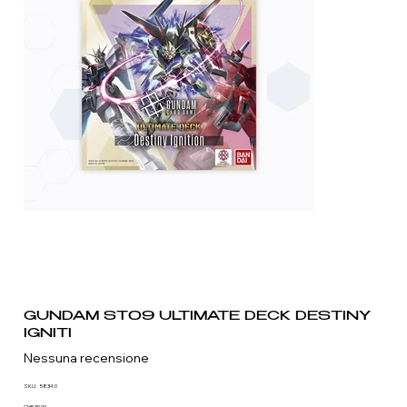
GUNDAM ST09 ULTIMATE DECK DESTINY
IGNITI
Nessuna recensione
SKU
SKU:
5834.0
5834.0
CHF 39.90