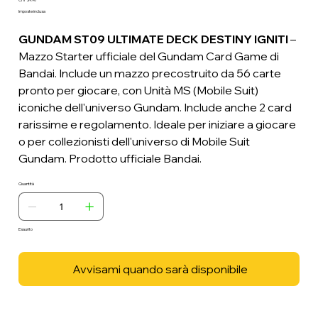
Prezzo
Imposte inclusa
GUNDAM ST09 ULTIMATE DECK DESTINY IGNITI
–
Mazzo Starter ufficiale del Gundam Card Game di
Bandai. Include un mazzo precostruito da 56 carte
pronto per giocare, con Unità MS (Mobile Suit)
iconiche dell'universo Gundam. Include anche 2 card
rarissime e regolamento. Ideale per iniziare a giocare
o per collezionisti dell'universo di Mobile Suit
Gundam. Prodotto ufficiale Bandai.
Quantità
Esaurito
Avvisami quando sarà disponibile