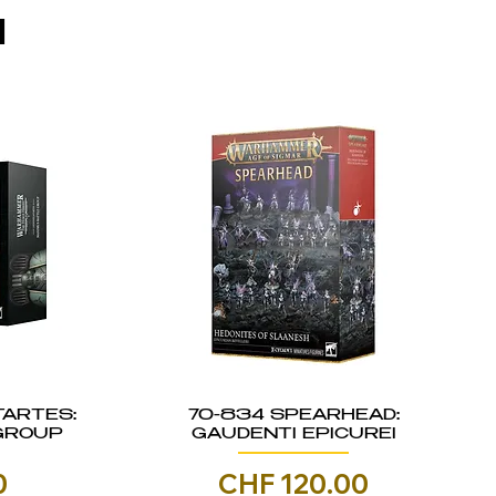
I
TARTES:
70-834 SPEARHEAD:
GROUP
GAUDENTI EPICUREI
Prezzo
0
CHF 120.00