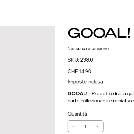
GOOAL!
Nessuna recensione
SKU
SKU:
238.0
238.0
Prezzo
CHF 14.90
Imposte inclusa
GOOAL!
– Prodotto di alta qua
carte collezionabili e miniature
Quantità