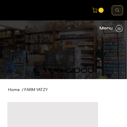
Menu
IL TUO GIOCO
/
Home
FARM YATZY