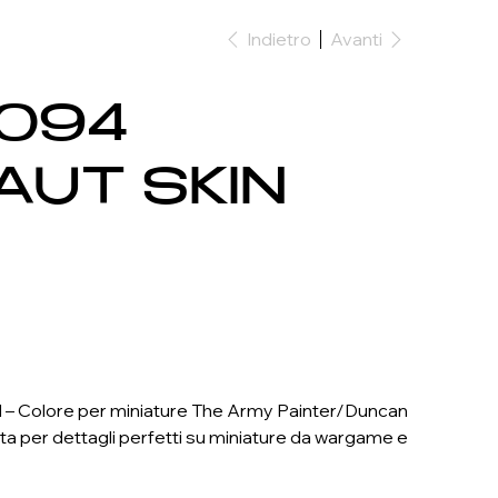
Indietro
Avanti
0094
UT SKIN
 Colore per miniature The Army Painter/Duncan
ta per dettagli perfetti su miniature da wargame e