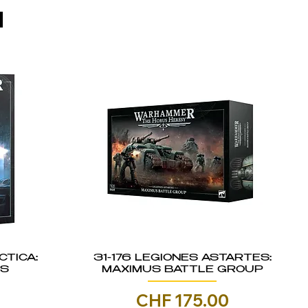
I
CTICA:
31-176 LEGIONES ASTARTES:
IS
MAXIMUS BATTLE GROUP
Prezzo
0
CHF 175.00