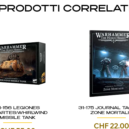
PRODOTTI CORRELAT
1-156 LEGIONES
31-175 JOURNAL TA
ARTES:WHIRLWIND
ZONE MORTAL
MISSILE TANK
Prezzo
CHF 22.0