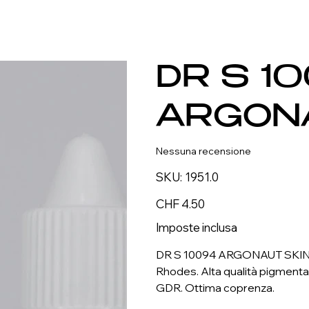
DR S 1
ARGONA
Nessuna recensione
SKU
SKU:
1951.0
1951.0
Prezzo
CHF 4.50
Imposte inclusa
DR S 10094 ARGONAUT SKIN –
Rhodes. Alta qualità pigmenta
GDR. Ottima coprenza.