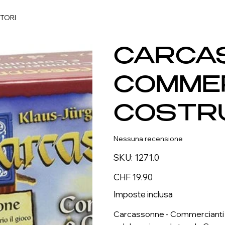
TORI
CARCA
COMMER
COSTR
Nessuna recensione
SKU
SKU:
1271.0
1271.0
Prezzo
CHF 19.90
Imposte inclusa
Carcassonne - Commercianti e