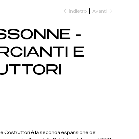
Indietro
Avanti
SSONNE -
CIANTI E
UTTORI
 Costruttori è la seconda espansione del