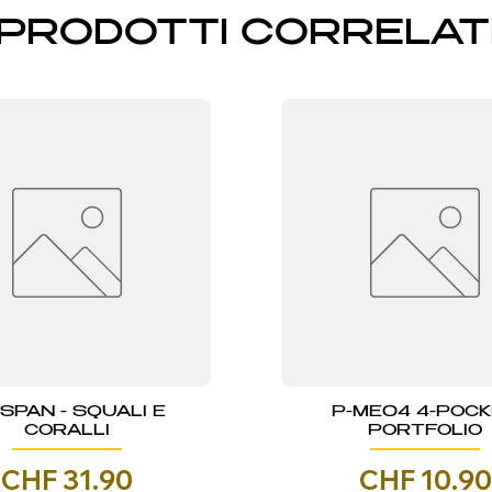
PRODOTTI CORRELAT
NSPAN - SQUALI E
P-ME04 4-POC
CORALLI
PORTFOLIO
Prezzo
Prezzo
CHF 31.90
CHF 10.90