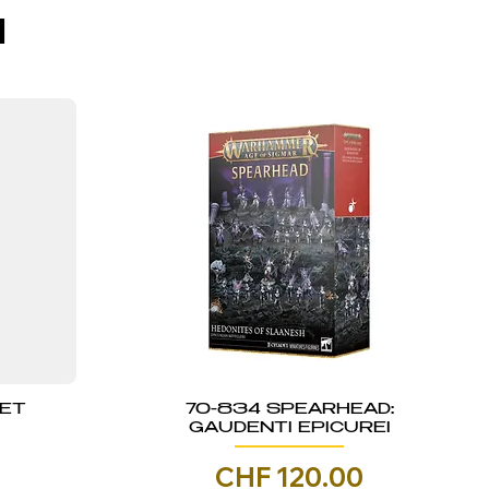
I
KET
70-834 SPEARHEAD:
GAUDENTI EPICUREI
Prezzo
CHF 120.00