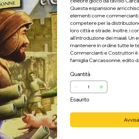
celebre gioco da tavolo Carcas
Questa espansione arricchisce
elementi come commercianti e 
competere per la distribuzione
loro città e strade. Inoltre, i 
all'introduzione dei maiali. Un
mantenere in ordine tutte le t
Commercianti e Costruttori è 
famiglia Carcassonne, edito da
Quantità
Esaurito
Avvisa