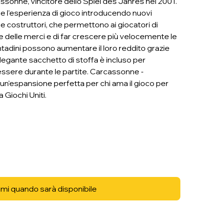
sonne, vincitore dello Spiel des Jahres nel 2001.
 l'esperienza di gioco introducendo nuovi
costruttori, che permettono ai giocatori di
 delle merci e di far crescere più velocemente le
contadini possono aumentare il loro reddito grazie
 elegante sacchetto di stoffa è incluso per
essere durante le partite. Carcassonne -
un'espansione perfetta per chi ama il gioco per
 Giochi Uniti.
mi quando sarà disponibile