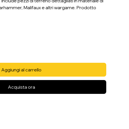
Include pezzi di terreno dettagliati in materiale di
 Warhammer, Malifaux e altri wargame. Prodotto
Aggiungi al carrello
Acquista ora