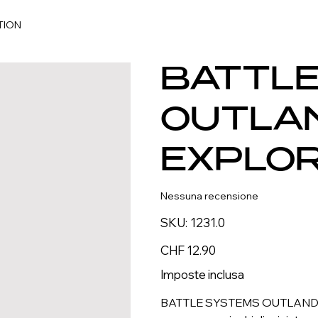
TION
BATTL
OUTLA
EXPLOR
Nessuna recensione
SKU
SKU:
1231.0
1231.0
Prezzo
CHF 12.90
Imposte inclusa
BATTLE SYSTEMS OUTLANDS E