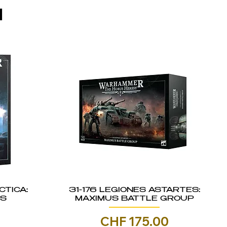
I
CTICA:
31-176 LEGIONES ASTARTES:
IS
MAXIMUS BATTLE GROUP
Prezzo
0
CHF 175.00