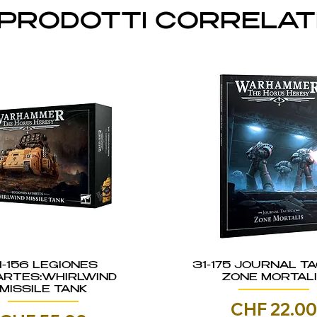
PRODOTTI CORRELAT
1-156 LEGIONES
31-175 JOURNAL TA
ARTES:WHIRLWIND
ZONE MORTAL
MISSILE TANK
Prezzo
CHF 22.0