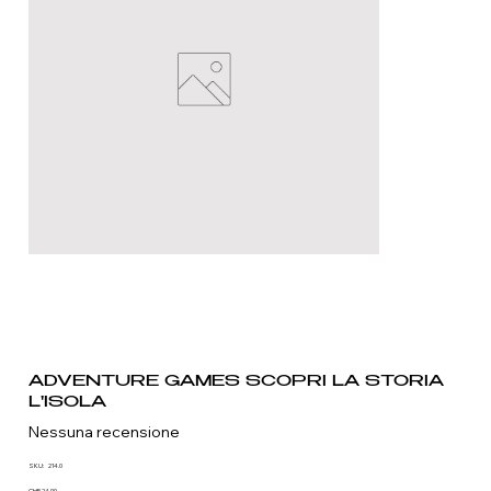
ADVENTURE GAMES SCOPRI LA STORIA
L'ISOLA
Nessuna recensione
SKU
SKU:
214.0
214.0
CHF 24.90