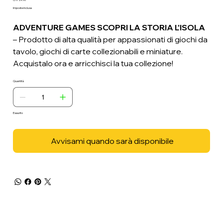
Prezzo
Imposte inclusa
ADVENTURE GAMES SCOPRI LA STORIA L'ISOLA
– Prodotto di alta qualità per appassionati di giochi da
tavolo, giochi di carte collezionabili e miniature.
Acquistalo ora e arricchisci la tua collezione!
Quantità
Esaurito
Avvisami quando sarà disponibile