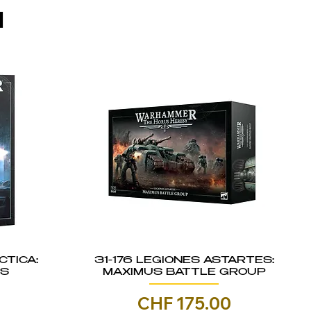
I
CTICA:
31-176 LEGIONES ASTARTES:
IS
MAXIMUS BATTLE GROUP
Prezzo
0
CHF 175.00