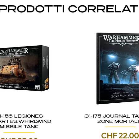
PRODOTTI CORRELAT
1-156 LEGIONES
31-175 JOURNAL TA
ARTES:WHIRLWIND
ZONE MORTAL
MISSILE TANK
Prezzo
CHF 22.0