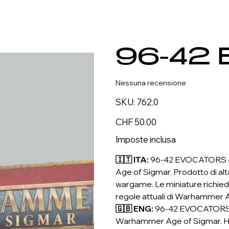
96-42 
Nessuna recensione
SKU
SKU:
762.0
762.0
Prezzo
CHF 50.00
Imposte inclusa
🇮🇹 ITA:
96-42 EVOCATORS – 
Age of Sigmar. Prodotto di alta
wargame. Le miniature richied
regole attuali di Warhammer 
🇬🇧 ENG:
96-42 EVOCATORS –
Warhammer Age of Sigmar. Hig