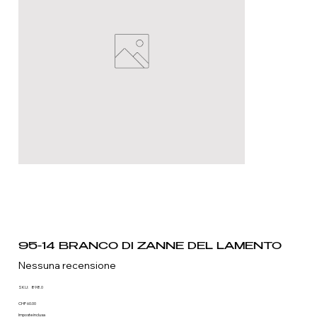
95-14 BRANCO DI ZANNE DEL LAMENTO
Nessuna recensione
SKU
SKU:
898.0
898.0
Prezzo
CHF 60.00
Imposte inclusa