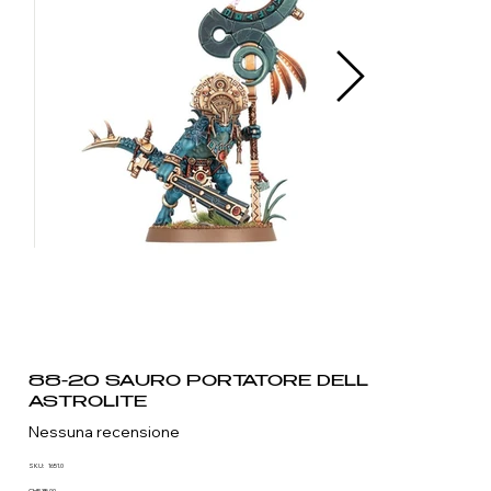
88-20 SAURO PORTATORE DELL
ASTROLITE
Nessuna recensione
SKU
SKU:
1651.0
1651.0
CHF 35.00