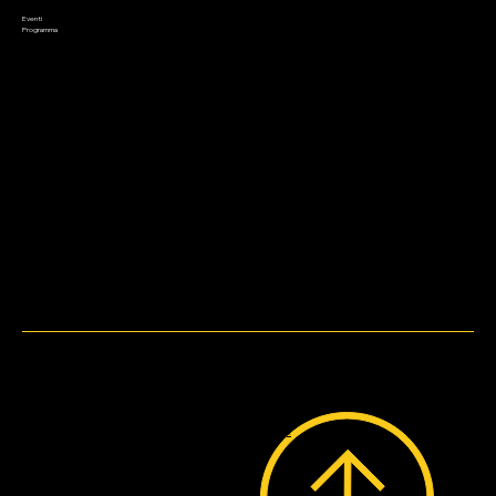
Appuntamenti
Saldi
Eventi
Contatto
Programma
Metodi di pagamento
WebDesign by
Bruni.web.Design.
© 2023 by Lo Stregatto i Giochi.