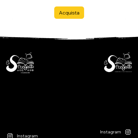
Acquista
- Libreria per ragazzi -
- i Giochi -
Via S. Francesco 7
Piazza S. Antonio 4
6600 Locarno - CH
6600 Locarno - CH
+41(0)917512191
+41(0)917518368
lunedì chiuso
martedì - venerdì
lunedì chiuso
09:00 - 12:00
martedì - venerdì
13:30 - 18:30
09:00 - 12:30
sabato
14:00 - 18:30
09:00 - 12:00
sabato
13:30 - 17:00
09:00 - 12:30
14:00 - 17:00
Instagram
Instagram