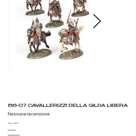
86-07 CAVALLERIZZI DELLA GILDA LIBERA
Nessuna recensione
SKU
SKU:
1622.0
1622.0
Prezzo
CHF 55.00
Imposte inclusa