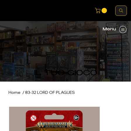
Menu
IL TUO GIOCO
/
Home
83-32 LORD OF PLAGUES