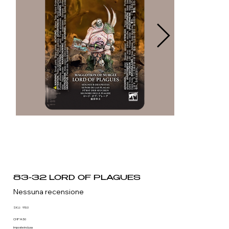
83-32 LORD OF PLAGUES
Nessuna recensione
SKU
SKU:
910.0
910.0
Prezzo
CHF 14.50
Imposte inclusa