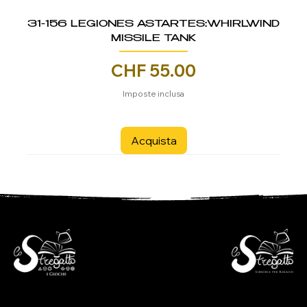
31-156 LEGIONES ASTARTES:WHIRLWIND
MISSILE TANK
Prezzo
CHF 55.00
Imposte inclusa
Acquista
- Libreria per ragazzi -
- i Giochi -