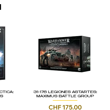
I
CTICA:
31-176 LEGIONES ASTARTES:
IS
MAXIMUS BATTLE GROUP
Prezzo
0
CHF 175.00