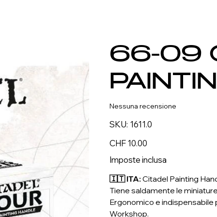
66-09 
PAINTI
Nessuna recensione
SKU
SKU:
1611.0
1611.0
Prezzo
CHF 10.00
Imposte inclusa
🇮🇹 ITA:
Citadel Painting Hand
Tiene saldamente le miniature 
Ergonomico e indispensabile pe
Workshop.