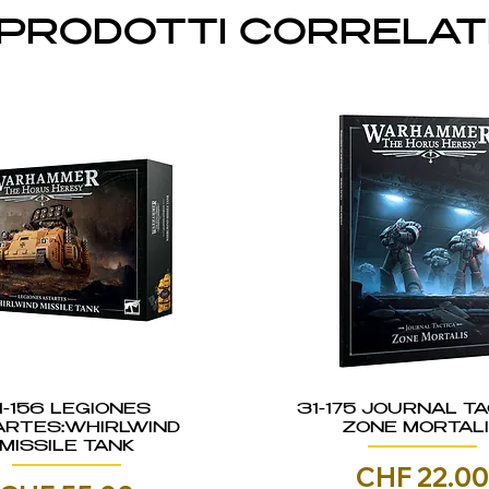
PRODOTTI CORRELAT
1-156 LEGIONES
31-175 JOURNAL TA
ARTES:WHIRLWIND
ZONE MORTAL
MISSILE TANK
Prezzo
CHF 22.0