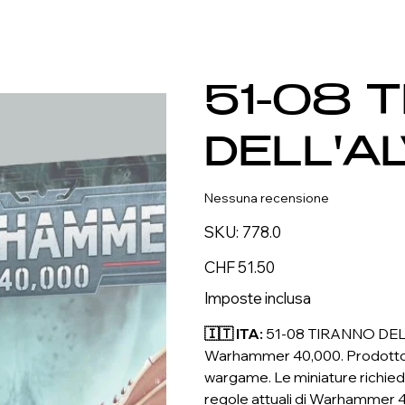
51-08 
DELL'A
Nessuna recensione
SKU
SKU:
778.0
778.0
Prezzo
CHF 51.50
Imposte inclusa
🇮🇹 ITA:
51-08 TIRANNO DELL'
Warhammer 40,000. Prodotto di 
wargame. Le miniature richied
regole attuali di Warhammer 