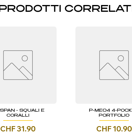
PRODOTTI CORRELAT
NSPAN - SQUALI E
P-ME04 4-POC
CORALLI
PORTFOLIO
Prezzo
Prezzo
CHF 31.90
CHF 10.90