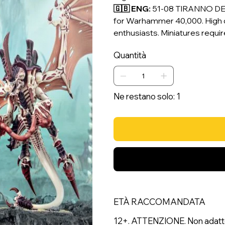
🇬🇧 ENG:
51-08 TIRANNO DEL
for Warhammer 40,000. High q
enthusiasts. Miniatures requi
Quantità
Ne restano solo: 1
ETÀ RACCOMANDATA
12+. ATTENZIONE. Non adatto a