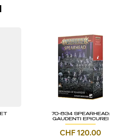
I
KET
70-834 SPEARHEAD:
GAUDENTI EPICUREI
Prezzo
CHF 120.00