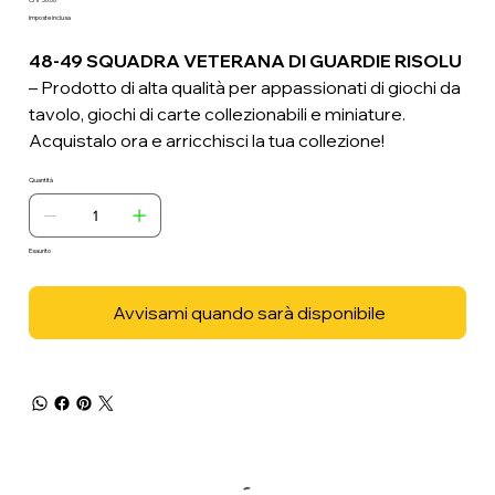
Prezzo
Imposte inclusa
48-49 SQUADRA VETERANA DI GUARDIE RISOLU
– Prodotto di alta qualità per appassionati di giochi da
tavolo, giochi di carte collezionabili e miniature.
Acquistalo ora e arricchisci la tua collezione!
Quantità
Esaurito
Avvisami quando sarà disponibile