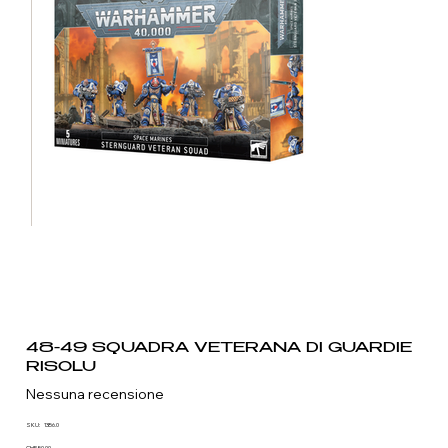
48-49 SQUADRA VETERANA DI GUARDIE
RISOLU
Nessuna recensione
SKU
SKU:
1356.0
1356.0
CHF 50.00