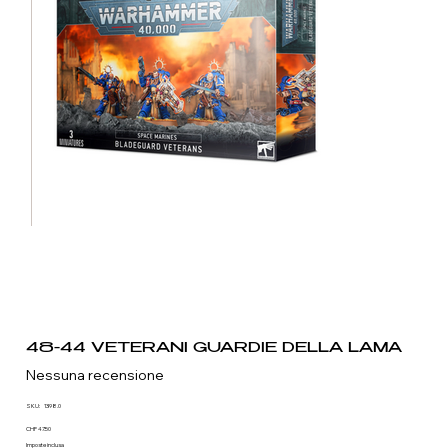
48-44 VETERANI GUARDIE DELLA LAMA
Nessuna recensione
SKU
SKU:
1398.0
1398.0
Prezzo
CHF 47.50
Imposte inclusa