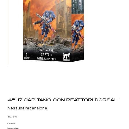
48-17 CAPITANO CON REATTORI DORSALI
Nessuna recensione
SKU
SKU:
1349.0
1349.0
Prezzo
CHF 32.50
Imposte inclusa