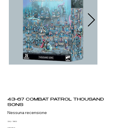
43-67 COMBAT PATROL THOUSAND
SONS
Nessuna recensione
SKU
SKU:
768.0
768.0
CHF 125.00