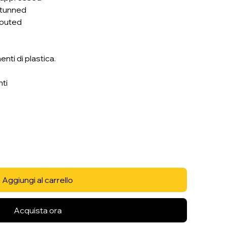
 Stunned
Routed
nti di plastica.
nti
Aggiungi al carrello
Acquista ora