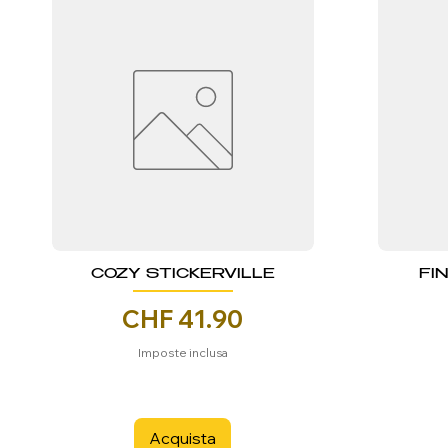
COZY STICKERVILLE
FI
Prezzo
CHF 41.90
Imposte inclusa
Acquista