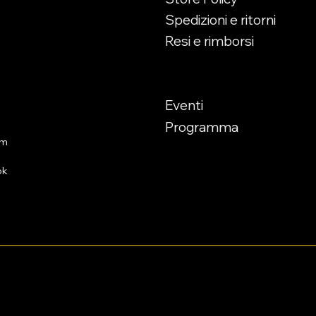
Esaurito
Esaurito
Esaurito
enerdì
Spedizioni e ritorni
Esaurito
00
Resi e rimborsi
30
Appuntamenti
00
00
Eventi
Programma
am
ok