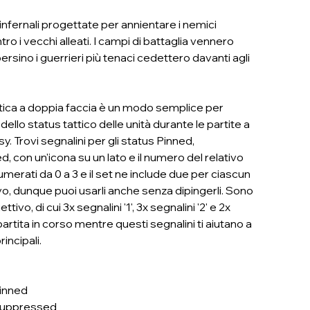
infernali progettate per annientare i nemici
ro i vecchi alleati. I campi di battaglia vennero
ersino i guerrieri più tenaci cedettero davanti agli
stica a doppia faccia è un modo semplice per
 dello status tattico delle unità durante le partite a
Trovi segnalini per gli status Pinned,
con un'icona su un lato e il numero del relativo
umerati da 0 a 3 e il set ne include due per ciascun
evo, dunque puoi usarli anche senza dipingerli. Sono
tivo, di cui 3x segnalini '1', 3x segnalini '2' e 2x
 partita in corso mentre questi segnalini ti aiutano a
incipali.
Pinned
s Suppressed