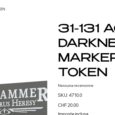
KEN
31-131 
DARKNE
MARKE
TOKEN
Nessuna recensione
SKU
SKU:
4710.0
4710.0
Prezzo
CHF 20.00
Imposte inclusa