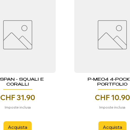
NSPAN - SQUALI E
P-ME04 4-POC
CORALLI
PORTFOLIO
Prezzo
Prezzo
CHF 31.90
CHF 10.90
Imposte inclusa
Imposte inclusa
Acquista
Acquista