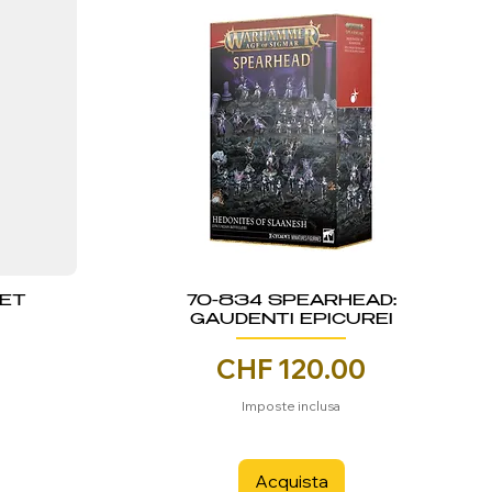
KET
70-834 SPEARHEAD:
GAUDENTI EPICUREI
Prezzo
CHF 120.00
Imposte inclusa
Acquista