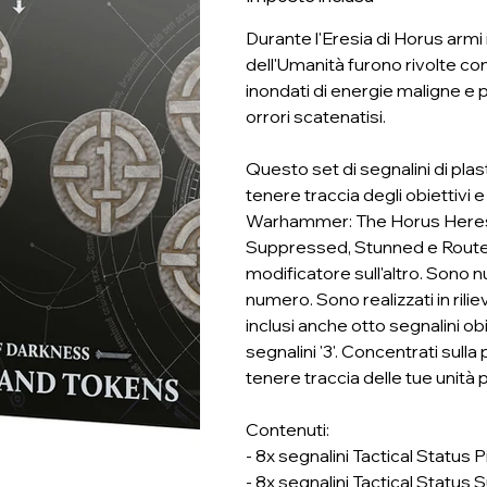
Durante l'Eresia di Horus armi 
dell'Umanità furono rivolte cont
inondati di energie maligne e p
orrori scatenatisi.
Questo set di segnalini di pla
tenere traccia degli obiettivi e
Warhammer: The Horus Heresy. 
Suppressed, Stunned e Routed, 
modificatore sull'altro. Sono n
numero. Sono realizzati in rili
inclusi anche otto segnalini obiet
segnalini '3'. Concentrati sulla
tenere traccia delle tue unità pr
Contenuti:
- 8x segnalini Tactical Status 
- 8x segnalini Tactical Statu