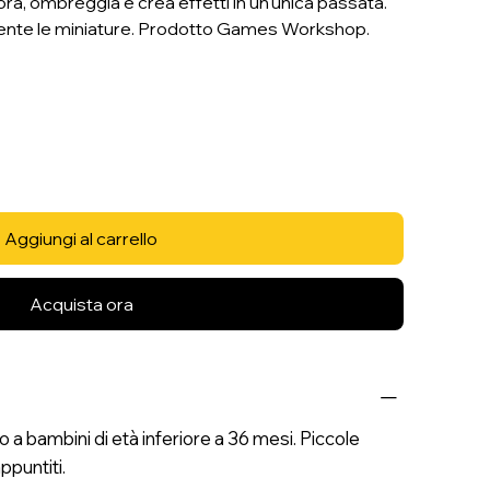
ora, ombreggia e crea effetti in un'unica passata.
ente le miniature. Prodotto Games Workshop.
Aggiungi al carrello
Acquista ora
 bambini di età inferiore a 36 mesi. Piccole
ppuntiti.