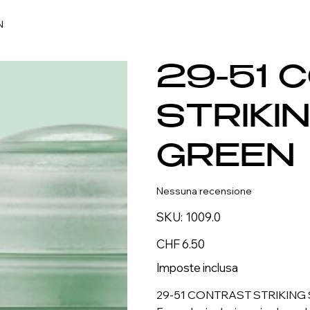
N
29-51 
STRIKI
GREEN
Nessuna recensione
SKU
SKU:
1009.0
1009.0
Prezzo
CHF 6.50
Imposte inclusa
29-51 CONTRAST STRIKING S