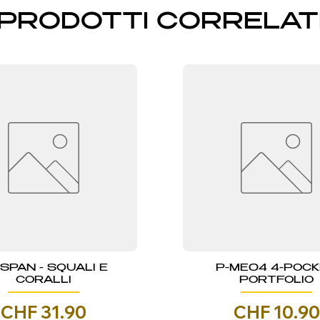
PRODOTTI CORRELAT
NSPAN - SQUALI E
P-ME04 4-POC
CORALLI
PORTFOLIO
Prezzo
Prezzo
CHF 31.90
CHF 10.90