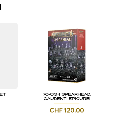
I
KET
70-834 SPEARHEAD:
GAUDENTI EPICUREI
Prezzo
CHF 120.00