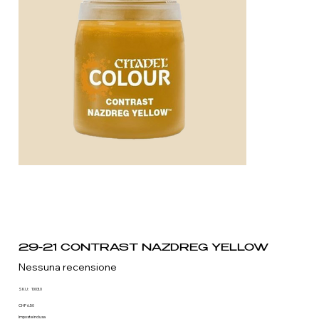
29-21 CONTRAST NAZDREG YELLOW
Nessuna recensione
SKU
SKU:
1003.0
1003.0
Prezzo
CHF 6.50
Imposte inclusa