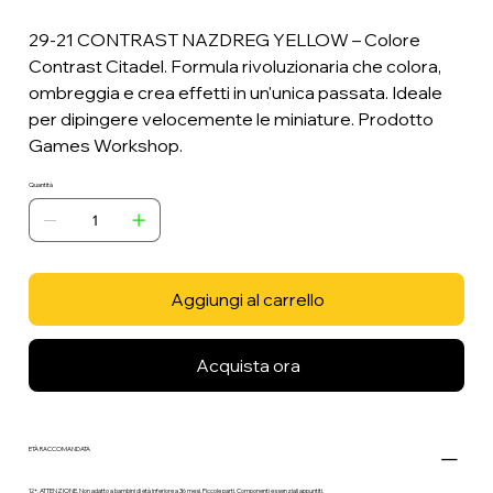
29-21 CONTRAST NAZDREG YELLOW – Colore
Contrast Citadel. Formula rivoluzionaria che colora,
ombreggia e crea effetti in un'unica passata. Ideale
per dipingere velocemente le miniature. Prodotto
Games Workshop.
Quantità
Aggiungi al carrello
Acquista ora
ETÀ RACCOMANDATA
12+. ATTENZIONE. Non adatto a bambini di età inferiore a 36 mesi. Piccole parti. Componenti essenziali appuntiti.