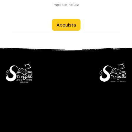
Imposte inclusa
Acquista
- Libreria per ragazzi -
- i Giochi -
Via S. Francesco 7
Piazza S. Antonio 4
6600 Locarno - CH
6600 Locarno - CH
+41(0)917512191
+41(0)917518368
lunedì chiuso
martedì - venerdì
lunedì chiuso
09:00 - 12:00
martedì - venerdì
13:30 - 18:30
09:00 - 12:30
sabato
14:00 - 18:30
09:00 - 12:00
sabato
13:30 - 17:00
09:00 - 12:30
14:00 - 17:00