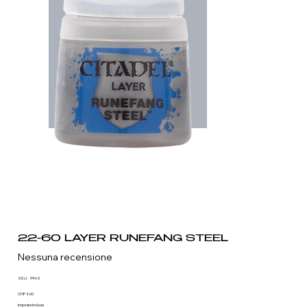
22-60 LAYER RUNEFANG STEEL
Nessuna recensione
SKU
SKU:
994.0
994.0
Prezzo
CHF 4.00
Imposte inclusa