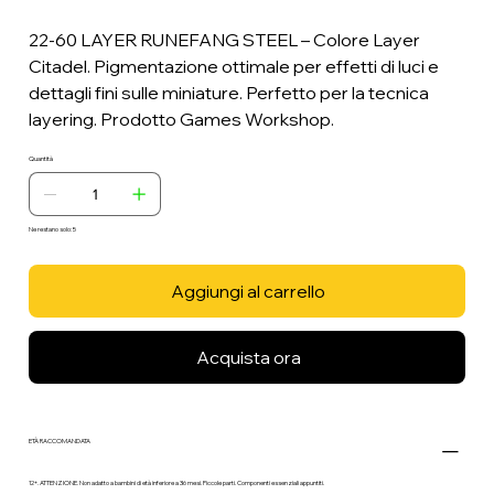
22-60 LAYER RUNEFANG STEEL – Colore Layer
Citadel. Pigmentazione ottimale per effetti di luci e
dettagli fini sulle miniature. Perfetto per la tecnica
layering. Prodotto Games Workshop.
Quantità
Ne restano solo: 5
Aggiungi al carrello
Acquista ora
ETÀ RACCOMANDATA
12+. ATTENZIONE. Non adatto a bambini di età inferiore a 36 mesi. Piccole parti. Componenti essenziali appuntiti.