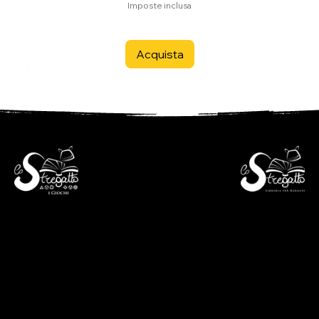
Imposte inclusa
Acquista
- Libreria per ragazzi -
- i Giochi -
Via S. Francesco 7
Piazza S. Antonio 4
6600 Locarno - CH
6600 Locarno - CH
+41(0)917512191
+41(0)917518368
lunedì chiuso
martedì - venerdì
lunedì chiuso
09:00 - 12:00
martedì - venerdì
13:30 - 18:30
09:00 - 12:30
sabato
14:00 - 18:30
09:00 - 12:00
sabato
13:30 - 17:00
09:00 - 12:30
14:00 - 17:00