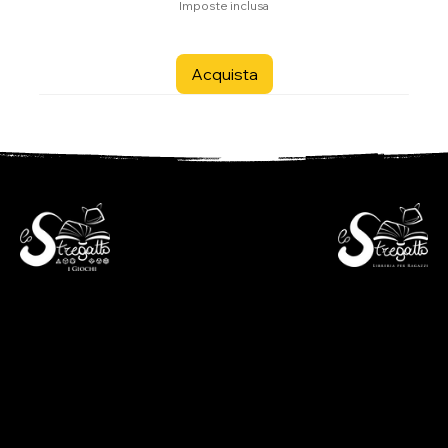
Imposte inclusa
Acquista
- Libreria per ragazzi -
- i Giochi -
Via S. Francesco 7
Piazza S. Antonio 4
6600 Locarno - CH
6600 Locarno - CH
+41(0)917512191
+41(0)917518368
lunedì chiuso
martedì - venerdì
lunedì chiuso
09:00 - 12:00
martedì - venerdì
13:30 - 18:30
09:00 - 12:30
sabato
14:00 - 18:30
09:00 - 12:00
sabato
13:30 - 17:00
09:00 - 12:30
14:00 - 17:00