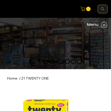
Menu
IL TUO GIOCO
/
Home
21 TWENTY ONE