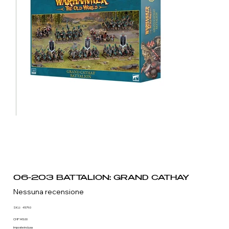
06-203 BATTALION: GRAND CATHAY
Nessuna recensione
SKU
SKU:
4579.0
4579.0
Prezzo
CHF 145.00
Imposte inclusa