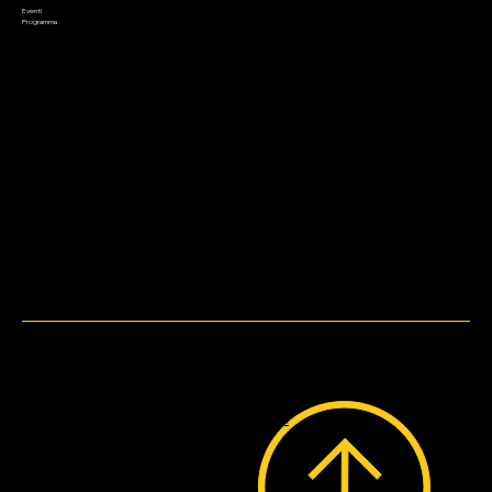
Saldi
Eventi
Contatto
Programma
Metodi di pagamento
WebDesign by
Bruni.web.Design.
© 2023 by Lo Stregatto i Giochi.