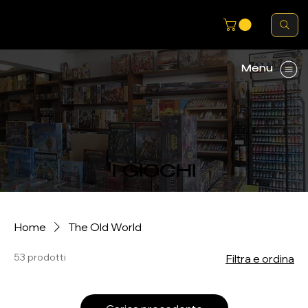
Menu
I GIOCHI
Home
The Old World
53 prodotti
Filtra e ordina