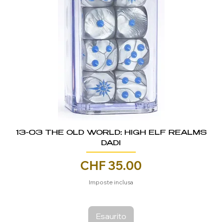
13-03 THE OLD WORLD: HIGH ELF REALMS
DADI
Prezzo
CHF 35.00
Imposte inclusa
Esaurito