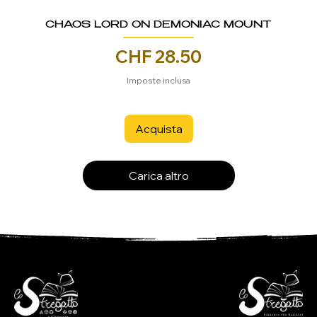
CHAOS LORD ON DEMONIAC MOUNT
Prezzo
CHF 28.50
Imposte inclusa
Acquista
Carica altro