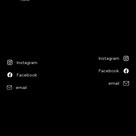
- Libreria per ragazzi -
- i Giochi -
Via S. Francesco 7
Piazza S. Antonio 4
6600 Locarno - CH
6600 Locarno - CH
+41(0)917512191
+41(0)917518368
lunedì chiuso
martedì - venerdì
lunedì chiuso
09:00 - 12:00
martedì - venerdì
13:30 - 18:30
09:00 - 12:30
sabato
14:00 - 18:30
09:00 - 12:00
sabato
13:30 - 17:00
09:00 - 12:30
14:00 - 17:00
Instagram
Instagram
Facebook
Facebook
email
email